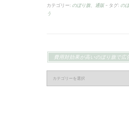
カテゴリー:
のぼり旗
、
通販
- タグ:
の
う
費用対効果が高いのぼり旗で広
費
用
対
効
果
が
高