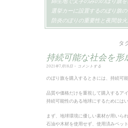
綿生地で文字のみののぼり旗を
ス
選挙カーに設置するのぼり旗の
キ
防炎のぼりの重要性と夜間放火
ッ
プ
タ
持続可能な社会を形
2021年7月18日
コメントする
のぼり旗を購入するときには、持続可
品質や価格だけを重視して購入するア
持続可能性のある地球にするためには
まず、地球環境に優しい素材が用いら
石油や木材を使用せず、使用済みペッ