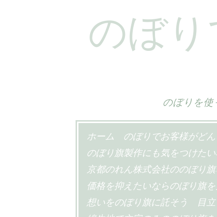
のぼり
のぼりを使
コ
ホーム
のぼりでお客様がどん
ン
のぼり旗製作にも気をつけたい
テ
京都のれん株式会社ののぼり旗
ン
価格を抑えたいならのぼり旗を
ツ
想いをのぼり旗に託そう
目立
へ