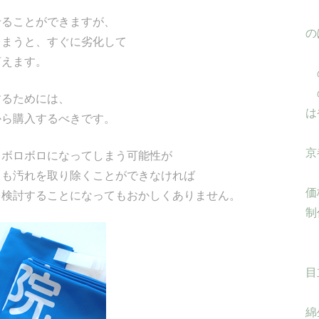
せることができますが、
の
しまうと、すぐに劣化して
言えます。
するためには、
は
から購入するべきです。
京
てボロボロになってしまう可能性が
ても汚れを取り除くことができなければ
価
を検討することになってもおかしくありません。
制
目
綿