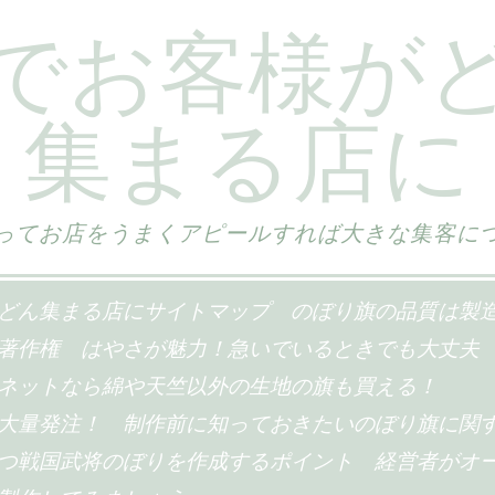
でお客様が
集まる店に
ってお店をうまくアピールすれば大きな集客に
どん集まる店にサイトマップ
のぼり旗の品質は製
著作権
はやさが魅力！急いでいるときでも大丈夫
ネットなら綿や天竺以外の生地の旗も買える！
大量発注！
制作前に知っておきたいのぼり旗に関
つ戦国武将のぼりを作成するポイント
経営者がオ