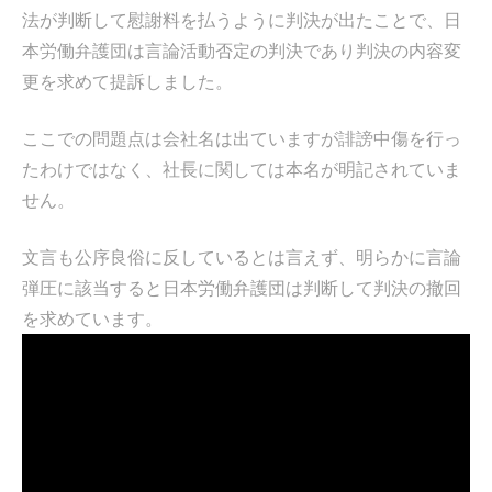
法が判断して慰謝料を払うように判決が出たことで、日
本労働弁護団は言論活動否定の判決であり判決の内容変
更を求めて提訴しました。
ここでの問題点は会社名は出ていますが誹謗中傷を行っ
たわけではなく、社長に関しては本名が明記されていま
せん。
文言も公序良俗に反しているとは言えず、明らかに言論
弾圧に該当すると日本労働弁護団は判断して判決の撤回
を求めています。