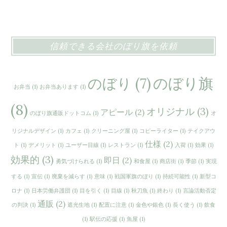
効
果
が
信頼できる会社のぼり旗を依頼
高
い
のぼり旗
のぼり
(7)
の
お弁当
(1)
お弁当あります
(1)
ぼ
(8)
オリジナル
(3)
アピール
(2)
り
のぼり旗通販ドットコム
(1)
オ
旗
リジナルデザイン
(1)
カフェ
(1)
クリーニング屋
(1)
コピーライター
(1)
テイクアウ
で
仕様
(2)
ト
(1)
デメリット
(1)
ユーザー目線
(1)
レストラン
(1)
入荷
(1)
効果
(1)
広
効果的
(3)
即日
(2)
勇気づけられる
(1)
和食屋
(1)
商店街
(1)
季節
(1)
実現
告
する
(1)
宣伝
(1)
廃棄を減らす
(1)
意味
(1)
戦国軍旗のぼり
(1)
持続可能性
(1)
新型コ
ロナ
(1)
日本労働弁護団
(1)
目を引く
(1)
目線
(1)
秋刀魚
(1)
終わり
(1)
言論活動否定
通販
(2)
の判決
(1)
遮光生地
(1)
配置に注意
(1)
金色や銀色
(1)
長く使う
(1)
飲食
(1)
駅伝の応援
(1)
魚屋
(1)