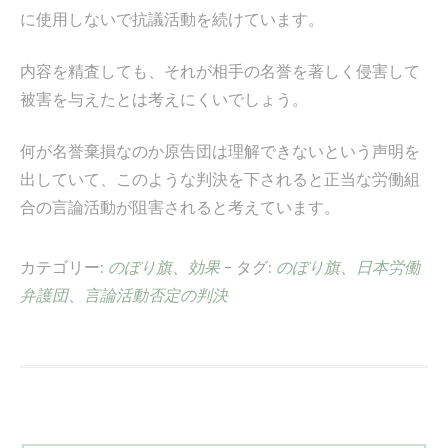
に使用しないで抗議活動を続けています。
内容を精査しても、それが相手の名誉を著しく侵害して
被害を与えたとは考えにくいでしょう。
何が名誉棄損なのか原告団は理解できないという声明を
出していて、このような判決を下されると正当な労働組
合の言論活動が阻害されると考えています。
カテゴリー:
のぼり旗
、
効果
- タグ:
のぼり旗
、
日本労働
弁護団
、
言論活動否定の判決