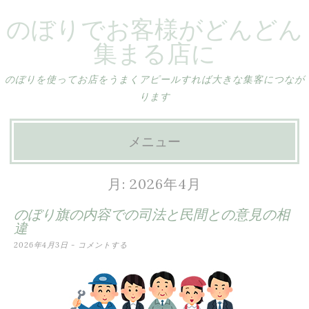
のぼりでお客様がどんどん
集まる店に
のぼりを使ってお店をうまくアピールすれば大きな集客につなが
ります
メニュー
コ
月:
2026年4月
ン
のぼり旗の内容での司法と民間との意見の相
テ
違
ン
2026年4月3日
コメントする
ツ
へ