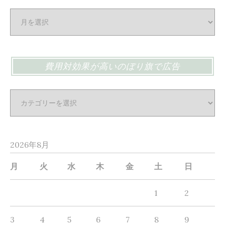
オ
リ
ジ
ナ
費用対効果が高いのぼり旗で広告
ル
の
費
ぼ
用
り
対
旗
効
は
2026年8月
果
イ
が
月
火
水
木
金
土
日
ン
高
ク
1
2
い
ジ
の
ェ
3
4
5
6
7
8
9
ぼ