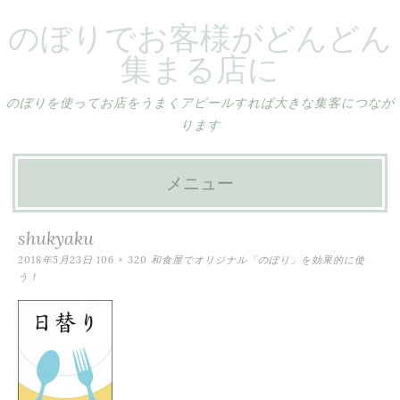
のぼりでお客様がどんどん
集まる店に
のぼりを使ってお店をうまくアピールすれば大きな集客につなが
ります
メニュー
コ
shukyaku
ン
2018年5月23日
106 × 320
和食屋でオリジナル「のぼり」を効果的に使
う！
テ
ン
ツ
へ