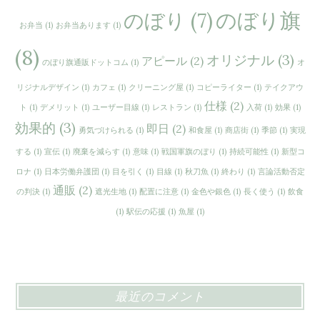
のぼり旗
のぼり
(7)
お弁当
(1)
お弁当あります
(1)
(8)
オリジナル
(3)
アピール
(2)
のぼり旗通販ドットコム
(1)
オ
リジナルデザイン
(1)
カフェ
(1)
クリーニング屋
(1)
コピーライター
(1)
テイクアウ
仕様
(2)
ト
(1)
デメリット
(1)
ユーザー目線
(1)
レストラン
(1)
入荷
(1)
効果
(1)
効果的
(3)
即日
(2)
勇気づけられる
(1)
和食屋
(1)
商店街
(1)
季節
(1)
実現
する
(1)
宣伝
(1)
廃棄を減らす
(1)
意味
(1)
戦国軍旗のぼり
(1)
持続可能性
(1)
新型コ
ロナ
(1)
日本労働弁護団
(1)
目を引く
(1)
目線
(1)
秋刀魚
(1)
終わり
(1)
言論活動否定
通販
(2)
の判決
(1)
遮光生地
(1)
配置に注意
(1)
金色や銀色
(1)
長く使う
(1)
飲食
(1)
駅伝の応援
(1)
魚屋
(1)
最近のコメント