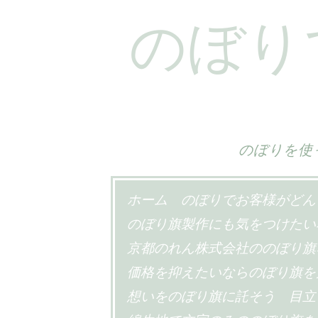
のぼり
のぼりを使
コ
ホーム
のぼりでお客様がどん
ン
のぼり旗製作にも気をつけたい
テ
京都のれん株式会社ののぼり旗
ン
価格を抑えたいならのぼり旗を
ツ
想いをのぼり旗に託そう
目立
へ