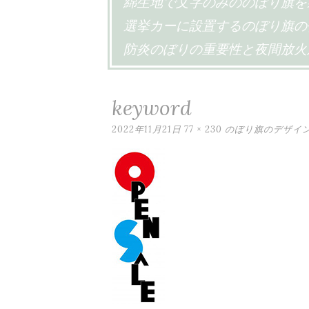
綿生地で文字のみののぼり旗を
ス
選挙カーに設置するのぼり旗の
キ
防炎のぼりの重要性と夜間放火
ッ
プ
keyword
2022年11月21日
77 × 230
のぼり旗のデザイ