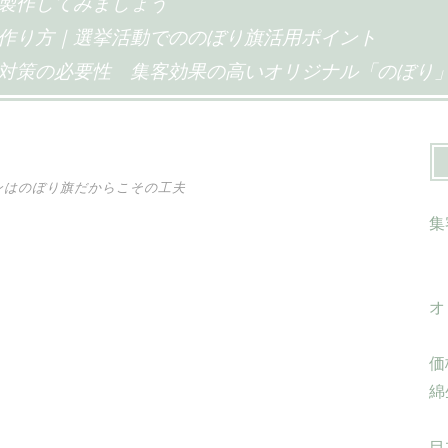
製作してみましょう
作り方｜選挙活動でののぼり旗活用ポイント
対策の必要性
集客効果の高いオリジナル「のぼり
ンはのぼり旗だからこその工夫
集
オ
価
綿
目