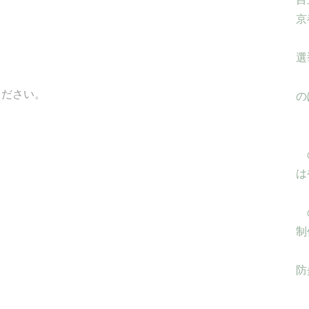
京
選
ください。
の
は
制
防