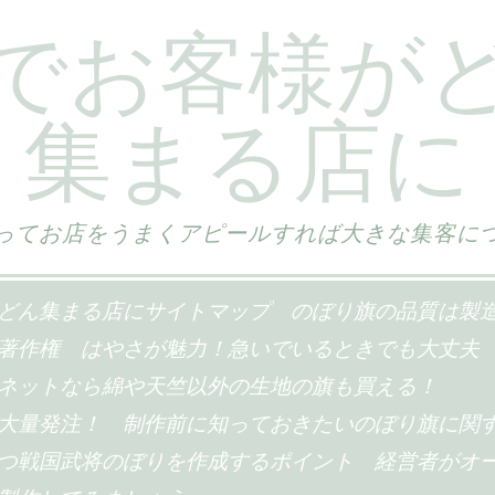
でお客様が
集まる店に
ってお店をうまくアピールすれば大きな集客に
どん集まる店にサイトマップ
のぼり旗の品質は製
著作権
はやさが魅力！急いでいるときでも大丈夫
ネットなら綿や天竺以外の生地の旗も買える！
大量発注！
制作前に知っておきたいのぼり旗に関
つ戦国武将のぼりを作成するポイント
経営者がオ