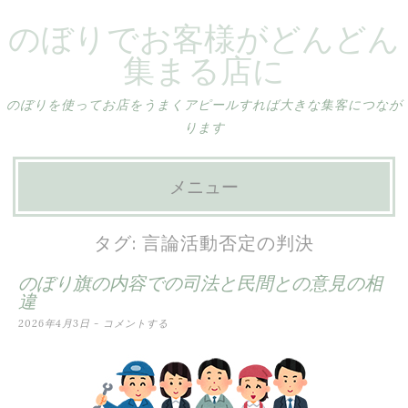
のぼりでお客様がどんどん
集まる店に
のぼりを使ってお店をうまくアピールすれば大きな集客につなが
ります
メニュー
コ
タグ:
言論活動否定の判決
ン
のぼり旗の内容での司法と民間との意見の相
テ
違
ン
2026年4月3日
コメントする
ツ
へ