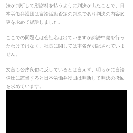
法が判断して慰謝料を払うように判決が出たことで、日
本労働弁護団は言論活動否定の判決であり判決の内容変
更を求めて提訴しました。
ここでの問題点は会社名は出ていますが誹謗中傷を行っ
たわけではなく、社長に関しては本名が明記されていま
せん。
文言も公序良俗に反しているとは言えず、明らかに言論
弾圧に該当すると日本労働弁護団は判断して判決の撤回
を求めています。