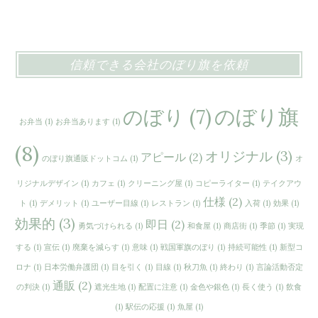
効
果
が
信頼できる会社のぼり旗を依頼
高
い
のぼり旗
のぼり
(7)
の
お弁当
(1)
お弁当あります
(1)
ぼ
(8)
オリジナル
(3)
アピール
(2)
り
のぼり旗通販ドットコム
(1)
オ
旗
リジナルデザイン
(1)
カフェ
(1)
クリーニング屋
(1)
コピーライター
(1)
テイクアウ
で
仕様
(2)
ト
(1)
デメリット
(1)
ユーザー目線
(1)
レストラン
(1)
入荷
(1)
効果
(1)
広
効果的
(3)
即日
(2)
勇気づけられる
(1)
和食屋
(1)
商店街
(1)
季節
(1)
実現
告
する
(1)
宣伝
(1)
廃棄を減らす
(1)
意味
(1)
戦国軍旗のぼり
(1)
持続可能性
(1)
新型コ
ロナ
(1)
日本労働弁護団
(1)
目を引く
(1)
目線
(1)
秋刀魚
(1)
終わり
(1)
言論活動否定
通販
(2)
の判決
(1)
遮光生地
(1)
配置に注意
(1)
金色や銀色
(1)
長く使う
(1)
飲食
(1)
駅伝の応援
(1)
魚屋
(1)