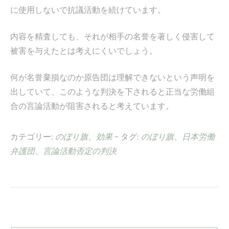
に使用しないで抗議活動を続けています。
内容を精査しても、それが相手の名誉を著しく侵害して
被害を与えたとは考えにくいでしょう。
何が名誉棄損なのか原告団は理解できないという声明を
出していて、このような判決を下されると正当な労働組
合の言論活動が阻害されると考えています。
カテゴリー:
のぼり旗
、
効果
- タグ:
のぼり旗
、
日本労働
弁護団
、
言論活動否定の判決