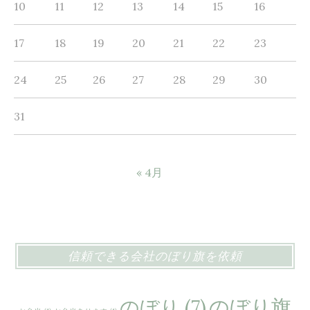
10
11
12
13
14
15
16
旗
プ
で
リ
17
18
19
20
21
22
23
広
ン
告
ト
24
25
26
27
28
29
30
で
製
31
作
« 4月
信頼できる会社のぼり旗を依頼
のぼり旗
のぼり
(7)