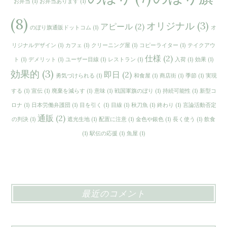
お弁当
(1)
お弁当あります
(1)
(8)
オリジナル
(3)
アピール
(2)
のぼり旗通販ドットコム
(1)
オ
リジナルデザイン
(1)
カフェ
(1)
クリーニング屋
(1)
コピーライター
(1)
テイクアウ
仕様
(2)
ト
(1)
デメリット
(1)
ユーザー目線
(1)
レストラン
(1)
入荷
(1)
効果
(1)
効果的
(3)
即日
(2)
勇気づけられる
(1)
和食屋
(1)
商店街
(1)
季節
(1)
実現
する
(1)
宣伝
(1)
廃棄を減らす
(1)
意味
(1)
戦国軍旗のぼり
(1)
持続可能性
(1)
新型コ
ロナ
(1)
日本労働弁護団
(1)
目を引く
(1)
目線
(1)
秋刀魚
(1)
終わり
(1)
言論活動否定
通販
(2)
の判決
(1)
遮光生地
(1)
配置に注意
(1)
金色や銀色
(1)
長く使う
(1)
飲食
(1)
駅伝の応援
(1)
魚屋
(1)
最近のコメント