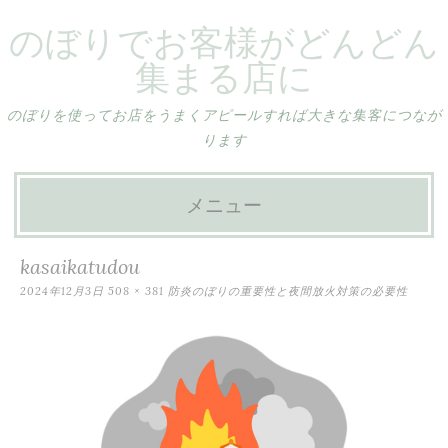
のぼりでお客様がどんどん
集まる店に
のぼりを使ってお店をうまくアピールすれば大きな集客につなが
ります
メニュー
コ
kasaikatudou
ン
2024年12月3日
508 × 381
防炎のぼりの重要性と夜間放火対策の必要性
テ
ン
ツ
へ