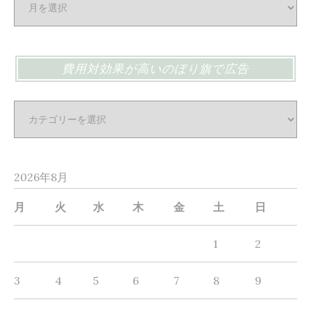
リ
ジ
ナ
費用対効果が高いのぼり旗で広告
ル
の
費
ぼ
用
り
対
旗
効
は
2026年8月
果
イ
が
月
火
水
木
金
土
日
ン
高
ク
1
2
い
ジ
の
ェ
3
4
5
6
7
8
9
ぼ
ッ
り
ト